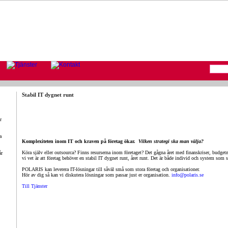
Stabil IT dygnet runt
r
a
Komplexiteten inom IT och kraven på företag ökar.
Vilken strategi ska man välja?
Köra själv eller outsourca? Finns resurserna inom företaget? Det gågna året med finanskriser, budgetn
år
vi vet är att företag behöver en stabil IT dygnet runt, året runt. Det är både individ och system som 
POLARIS kan leverera IT-lösningar till såväl små som stora företag och organisationer.
Hör av dig så kan vi diskutera lösningar som passar just er organisation.
info@polaris.se
Till Tjänster