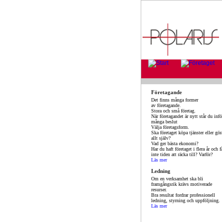
Företagande
Det finns många former
av företagande.
Stora och små företag.
När företagandet är nytt står du infö
många beslut
Välja företagsform.
Ska företaget köpa tjänster eller gör
allt själv?
Vad ger bästa ekonomi?
Har du haft företaget i flera år och f
inte tiden att räcka till? Varför?
Läs mer
Ledning
Om en verksamhet ska bli
framgångsrik krävs motiverade
resurser.
Bra resultat fordrar professionell
ledning, styrning och uppföljning.
Läs mer